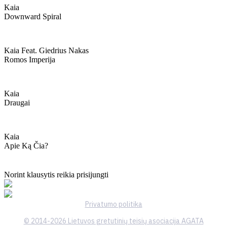
Kaia
Downward Spiral
Kaia Feat. Giedrius Nakas
Romos Imperija
Kaia
Draugai
Kaia
Apie Ką Čia?
Norint klausytis reikia prisijungti
Privatumo politika
© 2014-2026 Lietuvos gretutinių teisių asociacija AGATA