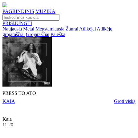
PAGRINDINIS
MUZIKA
PRISIJUNGTI
Naujausia
Metai
Mėgstamiausia
Žanrai
Atlikėjai
Atlikėjų
grojaraščiai
Grojaraščiai
Paieška
PRESS TO ATO
KAIA
Groti viską
Kaia
11.20