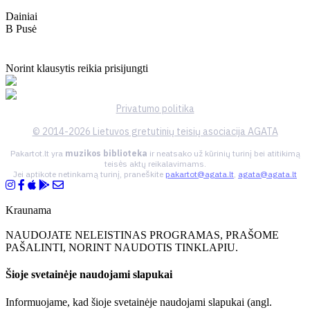
Dainiai
B Pusė
Norint klausytis reikia prisijungti
Privatumo politika
© 2014-2026 Lietuvos gretutinių teisių asociacija AGATA
Pakartot.lt yra
muzikos biblioteka
ir neatsako už kūrinių turinį bei atitikimą
teisės aktų reikalavimams.
Jei aptikote netinkamą turinį, praneškite
pakartot@agata.lt
,
agata@agata.lt
Kraunama
NAUDOJATE NELEISTINAS PROGRAMAS, PRAŠOME
PAŠALINTI, NORINT NAUDOTIS TINKLAPIU.
Šioje svetainėje naudojami slapukai
Informuojame, kad šioje svetainėje naudojami slapukai (angl.