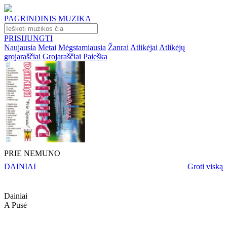
PAGRINDINIS
MUZIKA
PRISIJUNGTI
Naujausia
Metai
Mėgstamiausia
Žanrai
Atlikėjai
Atlikėjų
grojaraščiai
Grojaraščiai
Paieška
PRIE NEMUNO
DAINIAI
Groti viską
Dainiai
A Pusė