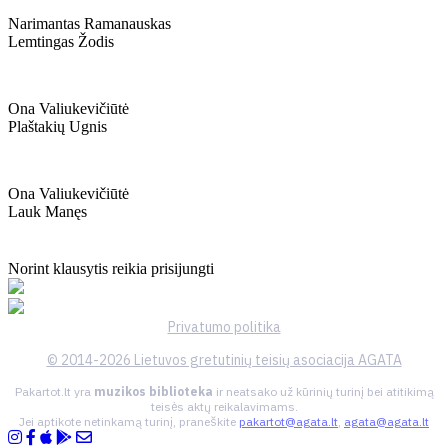
Narimantas Ramanauskas
Lemtingas Žodis
Ona Valiukevičiūtė
Plaštakių Ugnis
Ona Valiukevičiūtė
Lauk Manęs
Norint klausytis reikia prisijungti
Privatumo politika
© 2014-2026 Lietuvos gretutinių teisių asociacija AGATA
Pakartot.lt yra
muzikos biblioteka
ir neatsako už kūrinių turinį bei atitikimą
teisės aktų reikalavimams.
Jei aptikote netinkamą turinį, praneškite
pakartot@agata.lt
,
agata@agata.lt