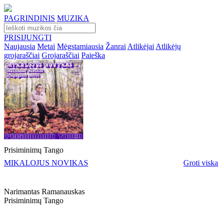
PAGRINDINIS
MUZIKA
PRISIJUNGTI
Naujausia
Metai
Mėgstamiausia
Žanrai
Atlikėjai
Atlikėjų
grojaraščiai
Grojaraščiai
Paieška
Prisiminimų Tango
MIKALOJUS NOVIKAS
Groti viską
Narimantas Ramanauskas
Prisiminimų Tango