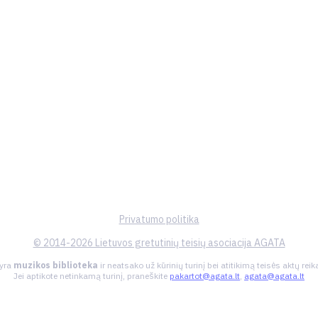
Privatumo politika
© 2014-2026 Lietuvos gretutinių teisių asociacija AGATA
 yra
muzikos biblioteka
ir neatsako už kūrinių turinį bei atitikimą teisės aktų re
Jei aptikote netinkamą turinį, praneškite
pakartot@agata.lt
,
agata@agata.lt