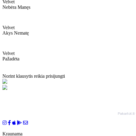
Velvet
Nebėra Manęs
Velvet
Akys Nematę
Velvet
Pažadėta
Norint klausytis reikia prisijungti
Pakartot.lt
Kraunama