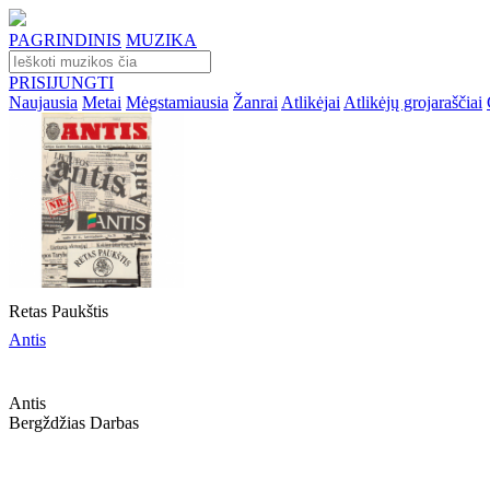
PAGRINDINIS
MUZIKA
PRISIJUNGTI
Naujausia
Metai
Mėgstamiausia
Žanrai
Atlikėjai
Atlikėjų grojaraščiai
Retas Paukštis
Antis
Antis
Bergždžias Darbas