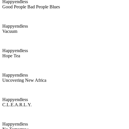
Happyendless
Good People Bad People Blues
Happyendless
Vacuum
Happyendless
Hope Tea
Happyendless
Uncovering New Africa
Happyendless
C.l.e.a.r.l.y.
Happyendless