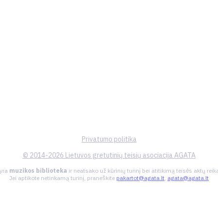
Privatumo politika
© 2014-2026 Lietuvos gretutinių teisių asociacija AGATA
 yra
muzikos biblioteka
ir neatsako už kūrinių turinį bei atitikimą teisės aktų re
Jei aptikote netinkamą turinį, praneškite
pakartot@agata.lt
,
agata@agata.lt