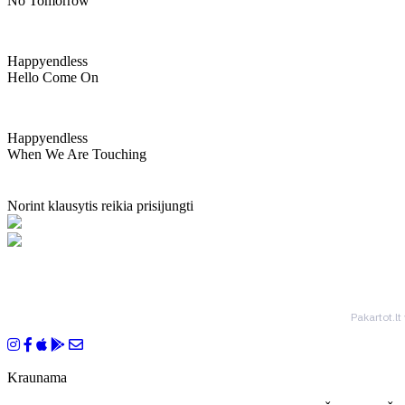
No Tomorrow
Happyendless
Hello Come On
Happyendless
When We Are Touching
Norint klausytis reikia prisijungti
Pakartot.lt
Kraunama