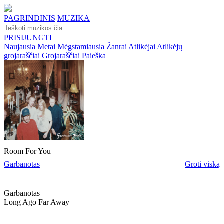
PAGRINDINIS
MUZIKA
PRISIJUNGTI
Naujausia
Metai
Mėgstamiausia
Žanrai
Atlikėjai
Atlikėjų
grojaraščiai
Grojaraščiai
Paieška
Room For You
Garbanotas
Groti viską
Garbanotas
Long Ago Far Away