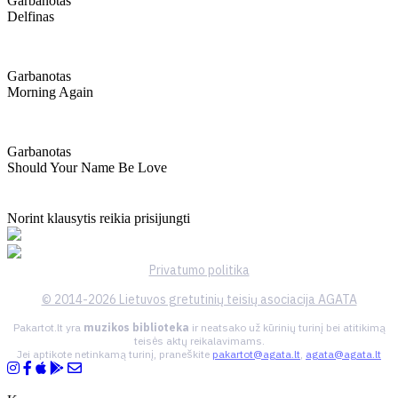
Garbanotas
Delfinas
Garbanotas
Morning Again
Garbanotas
Should Your Name Be Love
Norint klausytis reikia prisijungti
Privatumo politika
© 2014-2026 Lietuvos gretutinių teisių asociacija AGATA
Pakartot.lt yra
muzikos biblioteka
ir neatsako už kūrinių turinį bei atitikimą
teisės aktų reikalavimams.
Jei aptikote netinkamą turinį, praneškite
pakartot@agata.lt
,
agata@agata.lt