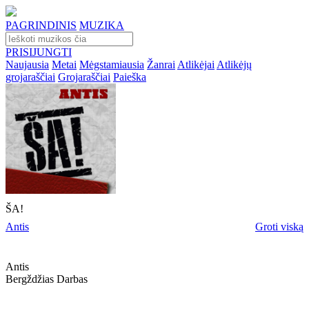
PAGRINDINIS
MUZIKA
PRISIJUNGTI
Naujausia
Metai
Mėgstamiausia
Žanrai
Atlikėjai
Atlikėjų
grojaraščiai
Grojaraščiai
Paieška
ŠA!
Antis
Groti viską
Antis
Bergždžias Darbas