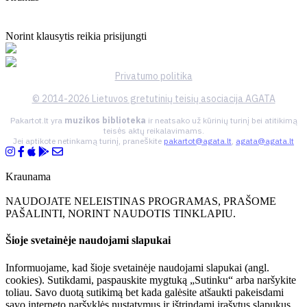
Norint klausytis reikia prisijungti
Privatumo politika
© 2014-2026 Lietuvos gretutinių teisių asociacija AGATA
Pakartot.lt yra
muzikos biblioteka
ir neatsako už kūrinių turinį bei atitikimą
teisės aktų reikalavimams.
Jei aptikote netinkamą turinį, praneškite
pakartot@agata.lt
,
agata@agata.lt
Kraunama
NAUDOJATE NELEISTINAS PROGRAMAS, PRAŠOME
PAŠALINTI, NORINT NAUDOTIS TINKLAPIU.
Šioje svetainėje naudojami slapukai
Informuojame, kad šioje svetainėje naudojami slapukai (angl.
cookies). Sutikdami, paspauskite mygtuką „Sutinku“ arba naršykite
toliau. Savo duotą sutikimą bet kada galėsite atšaukti pakeisdami
savo interneto naršyklės nustatymus ir ištrindami įrašytus slapukus.