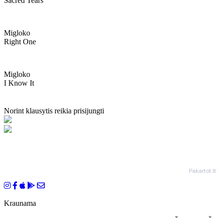
Sacred Tears
Migloko
Right One
Migloko
I Know It
Norint klausytis reikia prisijungti
Pakartot.lt
Kraunama