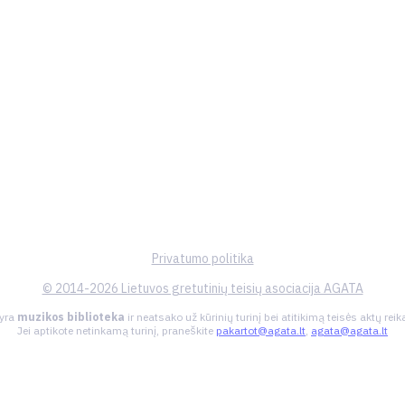
Privatumo politika
© 2014-2026 Lietuvos gretutinių teisių asociacija AGATA
 yra
muzikos biblioteka
ir neatsako už kūrinių turinį bei atitikimą teisės aktų re
Jei aptikote netinkamą turinį, praneškite
pakartot@agata.lt
,
agata@agata.lt