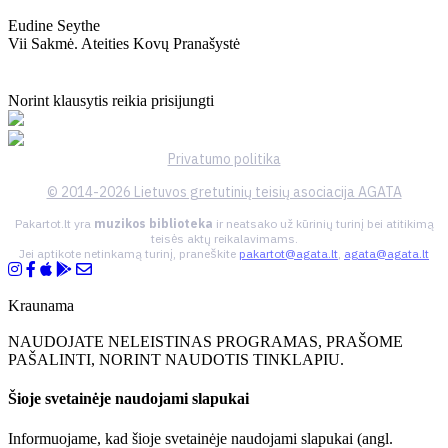
Eudine Seythe
Vii Sakmė. Ateities Kovų Pranašystė
Norint klausytis reikia prisijungti
Privatumo politika
© 2014-2026 Lietuvos gretutinių teisių asociacija AGATA
Pakartot.lt yra
muzikos biblioteka
ir neatsako už kūrinių turinį bei atitikimą
teisės aktų reikalavimams.
Jei aptikote netinkamą turinį, praneškite
pakartot@agata.lt
,
agata@agata.lt
Kraunama
NAUDOJATE NELEISTINAS PROGRAMAS, PRAŠOME
PAŠALINTI, NORINT NAUDOTIS TINKLAPIU.
Šioje svetainėje naudojami slapukai
Informuojame, kad šioje svetainėje naudojami slapukai (angl.