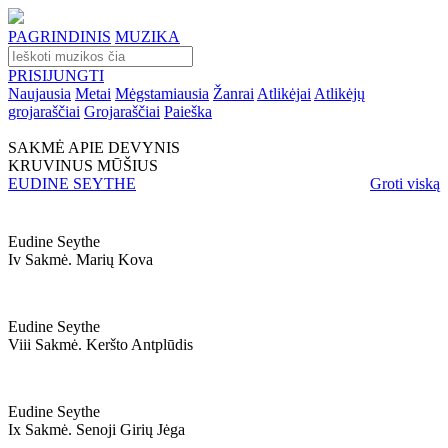
PAGRINDINIS
MUZIKA
PRISIJUNGTI
Naujausia
Metai
Mėgstamiausia
Žanrai
Atlikėjai
Atlikėjų
grojaraščiai
Grojaraščiai
Paieška
SAKMĖ APIE DEVYNIS
KRUVINUS MŪŠIUS
EUDINE SEYTHE
Groti viską
Eudine Seythe
Iv Sakmė. Marių Kova
Eudine Seythe
Viii Sakmė. Keršto Antplūdis
Eudine Seythe
Ix Sakmė. Senoji Girių Jėga