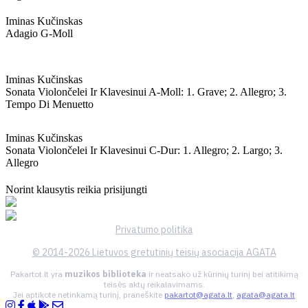
Iminas Kučinskas
Adagio G-Moll
Iminas Kučinskas
Sonata Violončelei Ir Klavesinui A-Moll: 1. Grave; 2. Allegro; 3.
Tempo Di Menuetto
Iminas Kučinskas
Sonata Violončelei Ir Klavesinui C-Dur: 1. Allegro; 2. Largo; 3.
Allegro
Norint klausytis reikia prisijungti
Privatumo politika
© 2014-2026 Lietuvos gretutinių teisių asociacija AGATA
Pakartot.lt yra
muzikos biblioteka
ir neatsako už kūrinių turinį bei atitikimą
teisės aktų reikalavimams.
Jei aptikote netinkamą turinį, praneškite
pakartot@agata.lt
,
agata@agata.lt