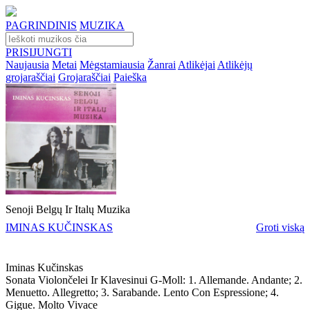
PAGRINDINIS
MUZIKA
PRISIJUNGTI
Naujausia
Metai
Mėgstamiausia
Žanrai
Atlikėjai
Atlikėjų
grojaraščiai
Grojaraščiai
Paieška
Senoji Belgų Ir Italų Muzika
IMINAS KUČINSKAS
Groti viską
Iminas Kučinskas
Sonata Violončelei Ir Klavesinui G-Moll: 1. Allemande. Andante; 2.
Menuetto. Allegretto; 3. Sarabande. Lento Con Espressione; 4.
Gigue. Molto Vivace