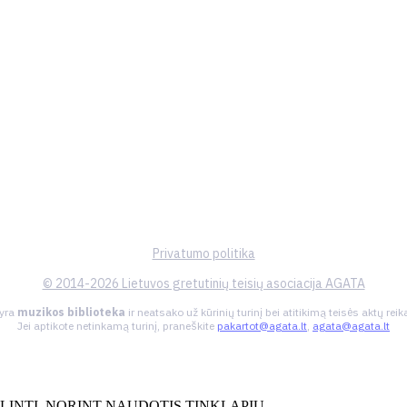
Privatumo politika
© 2014-2026 Lietuvos gretutinių teisių asociacija AGATA
 yra
muzikos biblioteka
ir neatsako už kūrinių turinį bei atitikimą teisės aktų re
Jei aptikote netinkamą turinį, praneškite
pakartot@agata.lt
,
agata@agata.lt
INTI, NORINT NAUDOTIS TINKLAPIU.