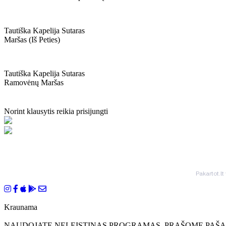
Tautiška Kapelija Sutaras
Maršas (iš Peties)
Tautiška Kapelija Sutaras
Ramovėnų Maršas
Norint klausytis reikia prisijungti
Pakartot.lt
Kraunama
NAUDOJATE NELEISTINAS PROGRAMAS, PRAŠOME PAŠAL