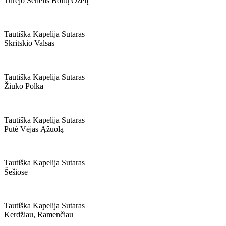
Turėjo Senėlis Boltų Ožėlį
Tautiška Kapelija Sutaras
Skritskio Valsas
Tautiška Kapelija Sutaras
Žiūko Polka
Tautiška Kapelija Sutaras
Pūtė Vėjas Ąžuolą
Tautiška Kapelija Sutaras
Šešiose
Tautiška Kapelija Sutaras
Kerdžiau, Ramenčiau