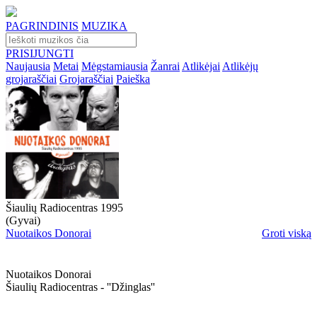
PAGRINDINIS
MUZIKA
PRISIJUNGTI
Naujausia
Metai
Mėgstamiausia
Žanrai
Atlikėjai
Atlikėjų
grojaraščiai
Grojaraščiai
Paieška
Šiaulių Radiocentras 1995
(Gyvai)
Nuotaikos Donorai
Groti viską
Nuotaikos Donorai
Šiaulių Radiocentras - ''džinglas''