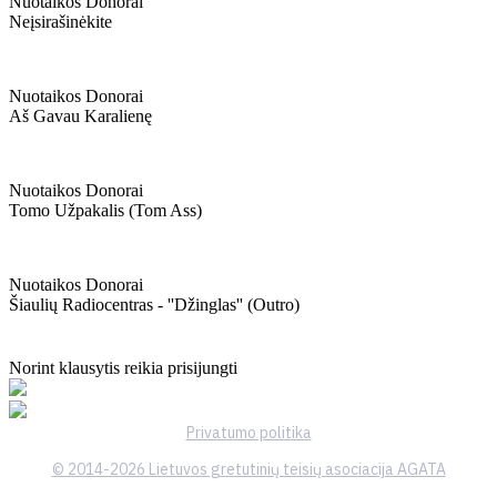
Nuotaikos Donorai
Neįsirašinėkite
Nuotaikos Donorai
Aš Gavau Karalienę
Nuotaikos Donorai
Tomo Užpakalis (tom Ass)
Nuotaikos Donorai
Šiaulių Radiocentras - ''džinglas'' (outro)
Norint klausytis reikia prisijungti
Privatumo politika
© 2014-2026 Lietuvos gretutinių teisių asociacija AGATA