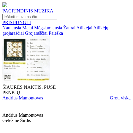
PAGRINDINIS
MUZIKA
PRISIJUNGTI
Naujausia
Metai
Mėgstamiausia
Žanrai
Atlikėjai
Atlikėjų
grojaraščiai
Grojaraščiai
Paieška
ŠIAURĖS NAKTIS. PUSĖ
PENKIŲ
Andrius Mamontovas
Groti viską
Andrius Mamontovas
Geležinė Širdis