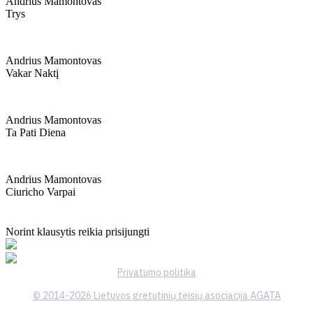
Andrius Mamontovas
Trys
Andrius Mamontovas
Vakar Naktį
Andrius Mamontovas
Ta Pati Diena
Andrius Mamontovas
Ciuricho Varpai
Norint klausytis reikia prisijungti
Privatumo politika
© 2014-2026 Lietuvos gretutinių teisių asociacija AGATA