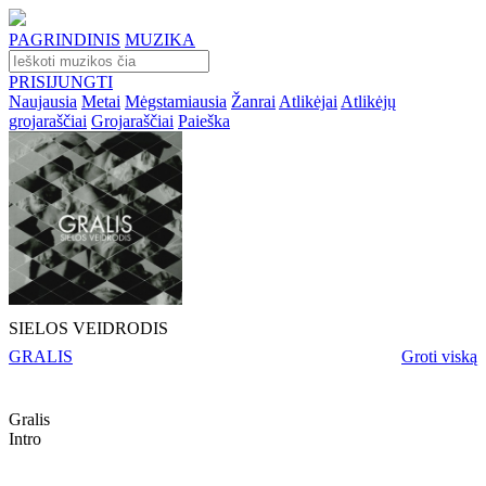
PAGRINDINIS
MUZIKA
PRISIJUNGTI
Naujausia
Metai
Mėgstamiausia
Žanrai
Atlikėjai
Atlikėjų
grojaraščiai
Grojaraščiai
Paieška
SIELOS VEIDRODIS
GRALIS
Groti viską
Gralis
Intro