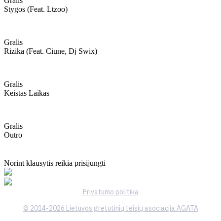
Gralis
Stygos (feat. Ltzoo)
Gralis
Rizika (feat. Ciune, Dj Swix)
Gralis
Keistas Laikas
Gralis
Outro
Norint klausytis reikia prisijungti
Privatumo politika
© 2014-2026 Lietuvos gretutinių teisių asociacija AGATA