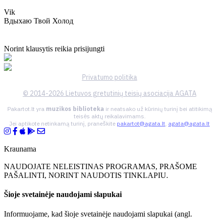
Vik
Вдыхаю Твой Холод
Norint klausytis reikia prisijungti
Privatumo politika
© 2014-2026 Lietuvos gretutinių teisių asociacija AGATA
Pakartot.lt yra
muzikos biblioteka
ir neatsako už kūrinių turinį bei atitikimą
teisės aktų reikalavimams.
Jei aptikote netinkamą turinį, praneškite
pakartot@agata.lt
,
agata@agata.lt
Kraunama
NAUDOJATE NELEISTINAS PROGRAMAS, PRAŠOME
PAŠALINTI, NORINT NAUDOTIS TINKLAPIU.
Šioje svetainėje naudojami slapukai
Informuojame, kad šioje svetainėje naudojami slapukai (angl.