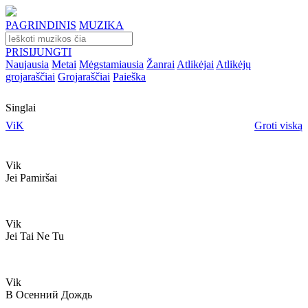
PAGRINDINIS
MUZIKA
PRISIJUNGTI
Naujausia
Metai
Mėgstamiausia
Žanrai
Atlikėjai
Atlikėjų
grojaraščiai
Grojaraščiai
Paieška
Singlai
ViK
Groti viską
Vik
Jei Pamiršai
Vik
Jei Tai Ne Tu
Vik
В Осенний Дождь