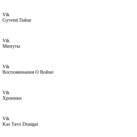
Vik
Gyventi Dabar
Vik
Минуты
Vik
Воспоминания О Войне
Vik
Хроники
Vik
Kas Tavo Draugai