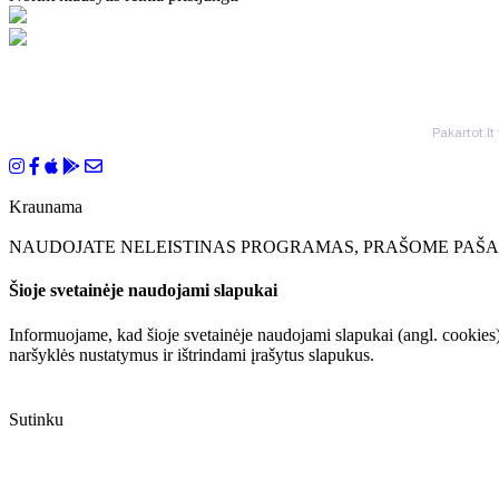
Pakartot.lt
Kraunama
NAUDOJATE NELEISTINAS PROGRAMAS, PRAŠOME PAŠAL
Šioje svetainėje naudojami slapukai
Informuojame, kad šioje svetainėje naudojami slapukai (angl. cookies)
naršyklės nustatymus ir ištrindami įrašytus slapukus.
Sutinku