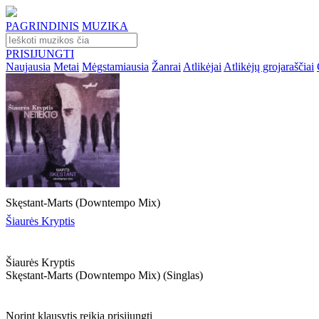
PAGRINDINIS
MUZIKA
PRISIJUNGTI
Naujausia
Metai
Mėgstamiausia
Žanrai
Atlikėjai
Atlikėjų grojaraščiai
Skęstant-Marts (Downtempo Mix)
Šiaurės Kryptis
Šiaurės Kryptis
Skęstant-Marts (downtempo Mix) (singlas)
Norint klausytis reikia prisijungti