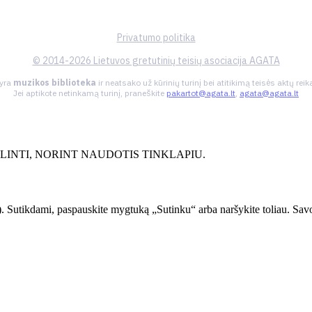
Privatumo politika
© 2014-2026 Lietuvos gretutinių teisių asociacija AGATA
 yra
muzikos biblioteka
ir neatsako už kūrinių turinį bei atitikimą teisės aktų re
Jei aptikote netinkamą turinį, praneškite
pakartot@agata.lt
,
agata@agata.lt
INTI, NORINT NAUDOTIS TINKLAPIU.
. Sutikdami, paspauskite mygtuką „Sutinku“ arba naršykite toliau. Savo