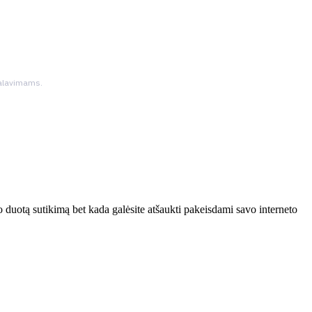
ikalavimams.
 duotą sutikimą bet kada galėsite atšaukti pakeisdami savo interneto