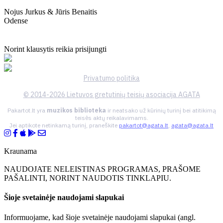
Nojus Jurkus & Jūris Benaitis
Odense
Norint klausytis reikia prisijungti
Privatumo politika
© 2014-2026 Lietuvos gretutinių teisių asociacija AGATA
Pakartot.lt yra
muzikos biblioteka
ir neatsako už kūrinių turinį bei atitikimą
teisės aktų reikalavimams.
Jei aptikote netinkamą turinį, praneškite
pakartot@agata.lt
,
agata@agata.lt
Kraunama
NAUDOJATE NELEISTINAS PROGRAMAS, PRAŠOME
PAŠALINTI, NORINT NAUDOTIS TINKLAPIU.
Šioje svetainėje naudojami slapukai
Informuojame, kad šioje svetainėje naudojami slapukai (angl.