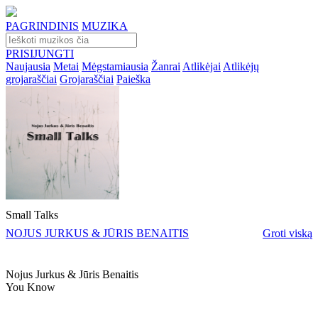
PAGRINDINIS
MUZIKA
PRISIJUNGTI
Naujausia
Metai
Mėgstamiausia
Žanrai
Atlikėjai
Atlikėjų
grojaraščiai
Grojaraščiai
Paieška
Small Talks
NOJUS JURKUS & JŪRIS BENAITIS
Groti viską
Nojus Jurkus & Jūris Benaitis
You Know