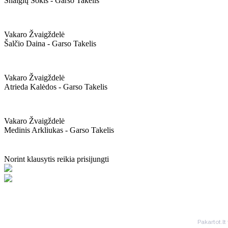
Snaigių Šokis - Garso Takelis
Vakaro Žvaigždelė
Šalčio Daina - Garso Takelis
Vakaro Žvaigždelė
Atrieda Kalėdos - Garso Takelis
Vakaro Žvaigždelė
Medinis Arkliukas - Garso Takelis
Norint klausytis reikia prisijungti
Pakartot.lt