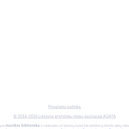
Privatumo politika
© 2014-2026 Lietuvos gretutinių teisių asociacija AGATA
 yra
muzikos biblioteka
ir neatsako už kūrinių turinį bei atitikimą teisės aktų re