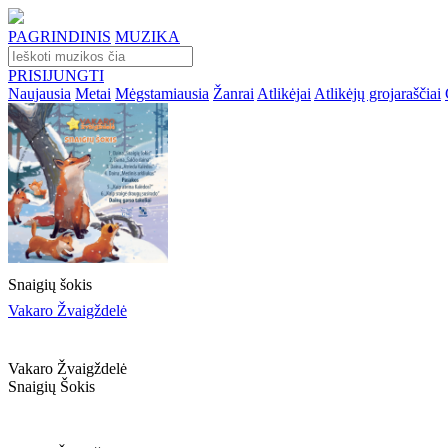
PAGRINDINIS
MUZIKA
PRISIJUNGTI
Naujausia
Metai
Mėgstamiausia
Žanrai
Atlikėjai
Atlikėjų grojaraščiai
Snaigių šokis
Vakaro Žvaigždelė
Vakaro Žvaigždelė
Snaigių Šokis