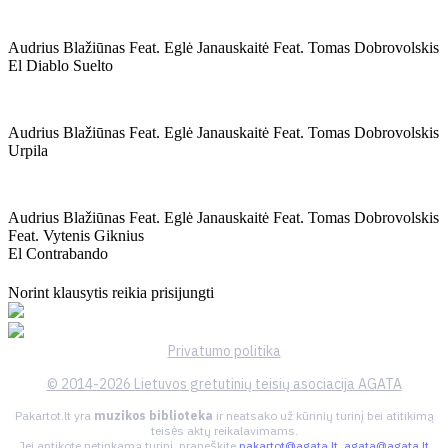
Audrius Blažiūnas Feat. Eglė Janauskaitė Feat. Tomas Dobrovolskis
El Diablo Suelto
Audrius Blažiūnas Feat. Eglė Janauskaitė Feat. Tomas Dobrovolskis
Urpila
Audrius Blažiūnas Feat. Eglė Janauskaitė Feat. Tomas Dobrovolskis
Feat. Vytenis Giknius
El Contrabando
Norint klausytis reikia prisijungti
Privatumo politika
© 2014-2026 Lietuvos gretutinių teisių asociacija AGATA
Pakartot.lt yra
muzikos biblioteka
ir neatsako už kūrinių turinį bei atitikimą
teisės aktų reikalavimams.
Jei aptikote netinkamą turinį, praneškite
pakartot@agata.lt
,
agata@agata.lt