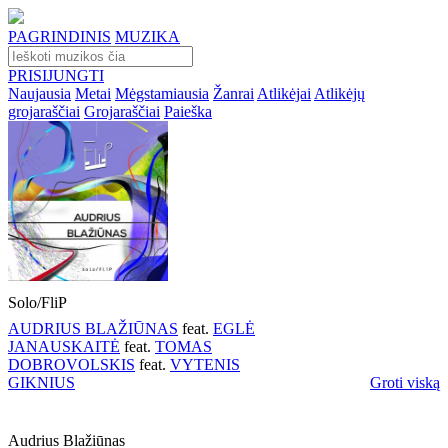
PAGRINDINIS
MUZIKA
PRISIJUNGTI
Naujausia
Metai
Mėgstamiausia
Žanrai
Atlikėjai
Atlikėjų
grojaraščiai
Grojaraščiai
Paieška
Solo/FliP
AUDRIUS BLAŽIŪNAS
feat.
EGLĖ
JANAUSKAITĖ
feat.
TOMAS
DOBROVOLSKIS
feat.
VYTENIS
GIKNIUS
Groti viską
Audrius Blažiūnas