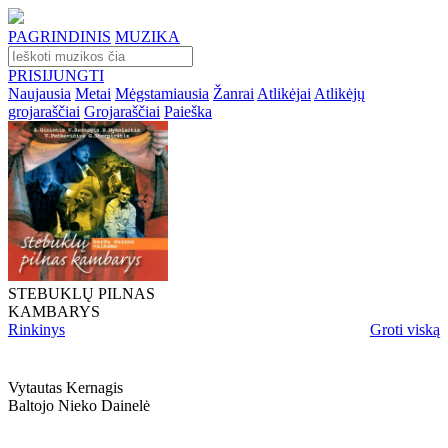
PAGRINDINIS
MUZIKA
PRISIJUNGTI
Naujausia
Metai
Mėgstamiausia
Žanrai
Atlikėjai
Atlikėjų
grojaraščiai
Grojaraščiai
Paieška
STEBUKLŲ PILNAS
KAMBARYS
Rinkinys
Groti viską
Vytautas Kernagis
Baltojo Nieko Dainelė