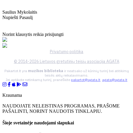
Saulius Mykolaitis
Nupiešti Pasaulį
Norint klausytis reikia prisijungti
Privatumo politika
© 2014-2026 Lietuvos gretutinių teisių asociacija AGATA
Pakartot.lt yra
muzikos biblioteka
ir neatsako už kūrinių turinį bei atitikimą
teisės aktų reikalavimams.
Jei aptikote netinkamą turinį, praneškite
pakartot@agata.lt
,
agata@agata.lt
Kraunama
NAUDOJATE NELEISTINAS PROGRAMAS, PRAŠOME
PAŠALINTI, NORINT NAUDOTIS TINKLAPIU.
Šioje svetainėje naudojami slapukai