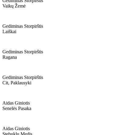
Gediminas Storpirštis
Vaikų Žemė
Gediminas Storpirštis
Laiškai
Gediminas Storpirštis
Ragana
Gediminas Storpirštis
Cit, Paklausyki
Aidas Giniotis
Senelės Pasaka
Aidas Giniotis
Stebuklų Medis