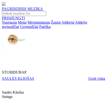
PAGRINDINIS
MUZIKA
PRISIJUNGTI
Naujausia
Metai
Mėgstamiausia
Žanrai
Atlikėjai
Atlikėjų
grojaraščiai
Grojaraščiai
Paieška
STUBIDUBAP
SAULĖS KLIOŠAS
Groti viską
Saulės Kliošas
Sninga