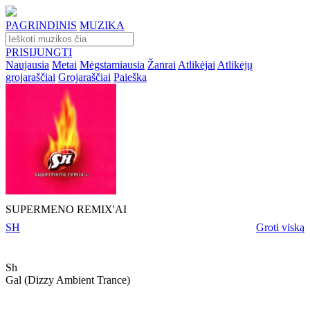
PAGRINDINIS
MUZIKA
PRISIJUNGTI
Naujausia
Metai
Mėgstamiausia
Žanrai
Atlikėjai
Atlikėjų
grojaraščiai
Grojaraščiai
Paieška
SUPERMENO REMIX'AI
SH
Groti viską
Sh
Gal (dizzy Ambient Trance)