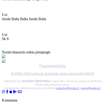
Uzi
Juoda Balta Balta Juoda Balta
Uzi
Sk 8
Norint klausytis reikia prisijungti
Privatumo politika
© 2014-2026 Lietuvos gretutinių teisių asociacija AGATA
Pakartot.lt yra
muzikos biblioteka
ir neatsako už kūrinių turinį bei atitikimą
teisės aktų reikalavimams.
Jei aptikote netinkamą turinį, praneškite
pakartot@agata.lt
,
agata@agata.lt
Kraunama