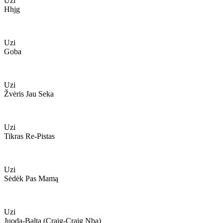
Uzi
Hhjg
Uzi
Goba
Uzi
Žvėris Jau Seka
Uzi
Tikras Re-Pistas
Uzi
Sėdėk Pas Mamą
Uzi
Juoda-Balta (craig-Craig Nba)