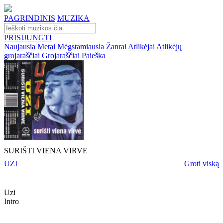
PAGRINDINIS
MUZIKA
PRISIJUNGTI
Naujausia
Metai
Mėgstamiausia
Žanrai
Atlikėjai
Atlikėjų
grojaraščiai
Grojaraščiai
Paieška
SURIŠTI VIENA VIRVE
UZI
Groti viską
Uzi
Intro