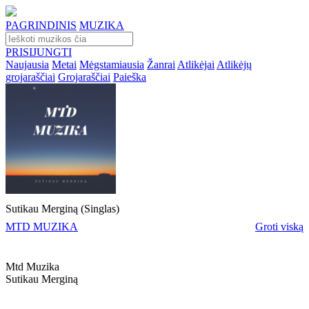
PAGRINDINIS
MUZIKA
PRISIJUNGTI
Naujausia
Metai
Mėgstamiausia
Žanrai
Atlikėjai
Atlikėjų
grojaraščiai
Grojaraščiai
Paieška
Sutikau Merginą (Singlas)
MTD MUZIKA
Groti viską
Mtd Muzika
Sutikau Merginą