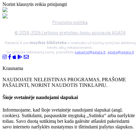
Norint klausytis reikia prisijungti
Privatumo politika
© 2014-2026 Lietuvos gretutinių teisių asociacija AGATA
Pakartot.lt yra
muzikos biblioteka
ir neatsako už kūrinių turinį bei atitikimą
teisės aktų reikalavimams.
Jei aptikote netinkamą turinį, praneškite
pakartot@agata.lt
,
agata@agata.lt
Kraunama
NAUDOJATE NELEISTINAS PROGRAMAS, PRAŠOME
PAŠALINTI, NORINT NAUDOTIS TINKLAPIU.
Šioje svetainėje naudojami slapukai
Informuojame, kad šioje svetainėje naudojami slapukai (angl.
cookies). Sutikdami, paspauskite mygtuką „Sutinku“ arba naršykite
toliau. Savo duotą sutikimą bet kada galėsite atšaukti pakeisdami
savo interneto naršyklės nustatymus ir ištrindami įrašytus slapukus.