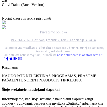
Žas
Gaivi Daina (rock Version)
Norint klausytis reikia prisijungti
Privatumo politika
© 2014-2026 Lietuvos gretutinių teisių asociacija AGATA
Pakartot.lt yra
muzikos biblioteka
ir neatsako už kūrinių turinį bei atitikimą
teisės aktų reikalavimams.
Jei aptikote netinkamą turinį, praneškite
pakartot@agata.lt
,
agata@agata.lt
Kraunama
NAUDOJATE NELEISTINAS PROGRAMAS, PRAŠOME
PAŠALINTI, NORINT NAUDOTIS TINKLAPIU.
Šioje svetainėje naudojami slapukai
Informuojame, kad šioje svetainėje naudojami slapukai (angl.
cookies). Sutikdami, paspauskite mygtuką „Sutinku“ arba naršykite