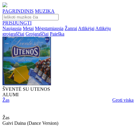
PAGRINDINIS
MUZIKA
PRISIJUNGTI
Naujausia
Metai
Mėgstamiausia
Žanrai
Atlikėjai
Atlikėjų
grojaraščiai
Grojaraščiai
Paieška
ŠVENTĖ SU UTENOS
ALUMI
Žas
Groti viską
Žas
Gaivi Daina (dance Version)