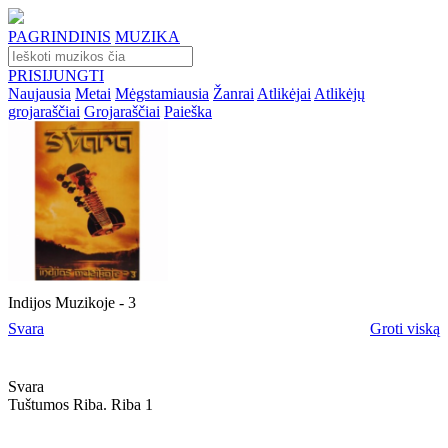
PAGRINDINIS
MUZIKA
PRISIJUNGTI
Naujausia
Metai
Mėgstamiausia
Žanrai
Atlikėjai
Atlikėjų
grojaraščiai
Grojaraščiai
Paieška
Indijos Muzikoje - 3
Svara
Groti viską
Svara
Tuštumos Riba. Riba 1