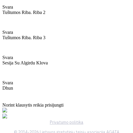
Svara
Tuštumos Riba. Riba 2
Svara
Tuštumos Riba. Riba 3
Svara
Sesija Su Algirdu Klova
Svara
Dhun
Norint klausytis reikia prisijungti
Privatumo politika
© 2014-2026 Lietuvos gretutinių teisių asociacija AGATA