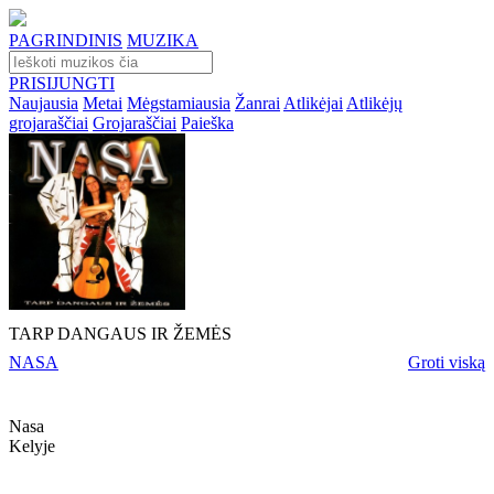
PAGRINDINIS
MUZIKA
PRISIJUNGTI
Naujausia
Metai
Mėgstamiausia
Žanrai
Atlikėjai
Atlikėjų
grojaraščiai
Grojaraščiai
Paieška
TARP DANGAUS IR ŽEMĖS
NASA
Groti viską
Nasa
Kelyje