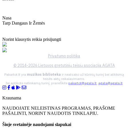
Nasa
Tarp Dangaus Ir Žemės
Norint klausytis reikia prisijungti
Privatumo politika
© 2014-2026 Lietuvos gretutinių teisių asociacija AGATA
Pakartot.lt yra
muzikos biblioteka
ir neatsako už kūrinių turinį bei atitikimą
teisės aktų reikalavimams.
Jei aptikote netinkamą turinį, praneškite
pakartot@agata.lt
,
agata@agata.lt
Kraunama
NAUDOJATE NELEISTINAS PROGRAMAS, PRAŠOME
PAŠALINTI, NORINT NAUDOTIS TINKLAPIU.
Šioje svetainėje naudojami slapukai