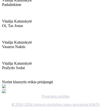
Vitalija Katunskytė
Padalinkime
Vitalija Katunskytė
Oi, Tas Jonas
Vitalija Katunskytė
Vasaros Naktis
Vitalija Katunskytė
Pražydo Sodai
Norint klausytis reikia prisijungti
Privatumo politika
© 2014-2026 Lietuvos gretutinių teisių asociacija AGATA