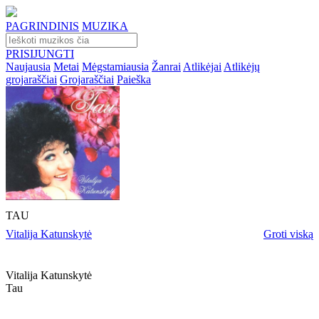
PAGRINDINIS
MUZIKA
PRISIJUNGTI
Naujausia
Metai
Mėgstamiausia
Žanrai
Atlikėjai
Atlikėjų
grojaraščiai
Grojaraščiai
Paieška
TAU
Vitalija Katunskytė
Groti viską
Vitalija Katunskytė
Tau