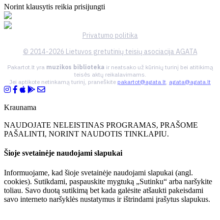
Norint klausytis reikia prisijungti
Privatumo politika
© 2014-2026 Lietuvos gretutinių teisių asociacija AGATA
Pakartot.lt yra
muzikos biblioteka
ir neatsako už kūrinių turinį bei atitikimą
teisės aktų reikalavimams.
Jei aptikote netinkamą turinį, praneškite
pakartot@agata.lt
,
agata@agata.lt
Kraunama
NAUDOJATE NELEISTINAS PROGRAMAS, PRAŠOME
PAŠALINTI, NORINT NAUDOTIS TINKLAPIU.
Šioje svetainėje naudojami slapukai
Informuojame, kad šioje svetainėje naudojami slapukai (angl.
cookies). Sutikdami, paspauskite mygtuką „Sutinku“ arba naršykite
toliau. Savo duotą sutikimą bet kada galėsite atšaukti pakeisdami
savo interneto naršyklės nustatymus ir ištrindami įrašytus slapukus.