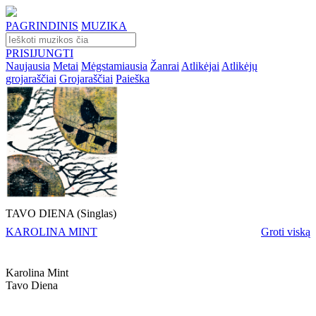
PAGRINDINIS
MUZIKA
PRISIJUNGTI
Naujausia
Metai
Mėgstamiausia
Žanrai
Atlikėjai
Atlikėjų
grojaraščiai
Grojaraščiai
Paieška
TAVO DIENA (Singlas)
KAROLINA MINT
Groti viską
Karolina Mint
Tavo Diena