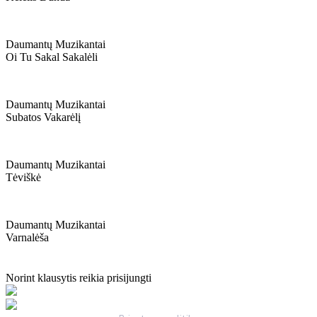
Daumantų Muzikantai
Oi Tu Sakal Sakalėli
Daumantų Muzikantai
Subatos Vakarėlį
Daumantų Muzikantai
Tėviškė
Daumantų Muzikantai
Varnalėša
Norint klausytis reikia prisijungti