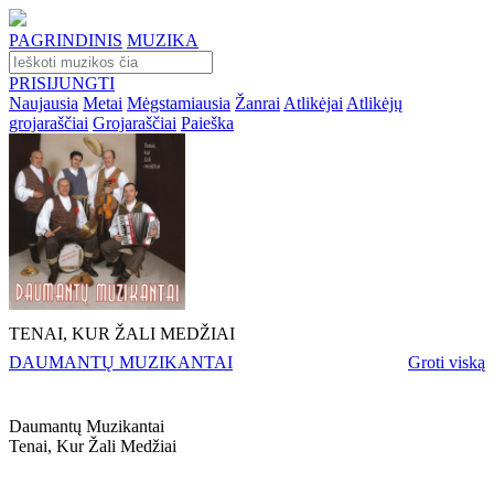
PAGRINDINIS
MUZIKA
PRISIJUNGTI
Naujausia
Metai
Mėgstamiausia
Žanrai
Atlikėjai
Atlikėjų
grojaraščiai
Grojaraščiai
Paieška
TENAI, KUR ŽALI MEDŽIAI
DAUMANTŲ MUZIKANTAI
Groti viską
Daumantų Muzikantai
Tenai, Kur Žali Medžiai