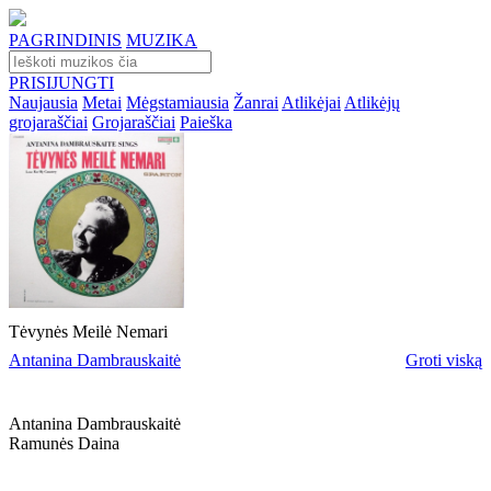
PAGRINDINIS
MUZIKA
PRISIJUNGTI
Naujausia
Metai
Mėgstamiausia
Žanrai
Atlikėjai
Atlikėjų
grojaraščiai
Grojaraščiai
Paieška
Tėvynės Meilė Nemari
Antanina Dambrauskaitė
Groti viską
Antanina Dambrauskaitė
Ramunės Daina