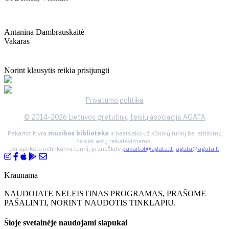
Antanina Dambrauskaitė
Vakaras
Norint klausytis reikia prisijungti
Privatumo politika
© 2014-2026 Lietuvos gretutinių teisių asociacija AGATA
Pakartot.lt yra
muzikos biblioteka
ir neatsako už kūrinių turinį bei atitikimą
teisės aktų reikalavimams.
Jei aptikote netinkamą turinį, praneškite
pakartot@agata.lt
,
agata@agata.lt
Kraunama
NAUDOJATE NELEISTINAS PROGRAMAS, PRAŠOME
PAŠALINTI, NORINT NAUDOTIS TINKLAPIU.
Šioje svetainėje naudojami slapukai