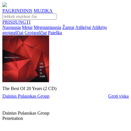
PAGRINDINIS
MUZIKA
PRISIJUNGTI
Naujausia
Metai
Mėgstamiausia
Žanrai
Atlikėjai
Atlikėjų
grojaraščiai
Grojaraščiai
Paieška
The Best Of 20 Years (2 CD)
Dainius Pulauskas Group
Groti viską
Dainius Pulauskas Group
Penetration