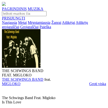
PAGRINDINIS
MUZIKA
PRISIJUNGTI
Naujausia
Metai
Mėgstamiausia
Žanrai
Atlikėjai
Atlikėjų
grojaraščiai
Grojaraščiai
Paieška
THE SCHWINGS BAND
FEAT. MIGLOKO
THE SCHWINGS BAND
feat.
MIGLOKO
Groti viską
The Schwings Band Feat. Migloko
Is This Love