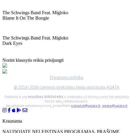
The Schwings Band Feat. Migloko
Blame It On The Boogie
The Schwings Band Feat. Migloko
Dark Eyes
Norint klausytis reikia prisijungti
Privatumo politika
© 2014-2026 Lietuvos gretutinių teisių asociacija AGATA
Pakartot.lt yra
muzikos biblioteka
ir neatsako už kūrinių turinį bei atitikimą
teisės aktų reikalavimams.
Jei aptikote netinkamą turinį, praneškite
pakartot@agata.lt
,
agata@agata.lt
Kraunama
NAUDOJATE NELEISTINAS PROGRAMAS, PRAŠOME