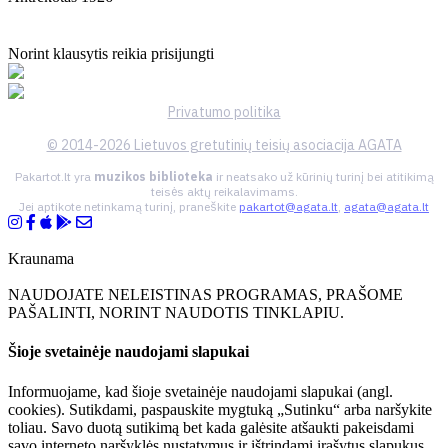
Norint klausytis reikia prisijungti
Privatumo politika
© 2014-2026 Lietuvos gretutinių teisių asociacija AGATA
Pakartot.lt yra
muzikos biblioteka
ir neatsako už kūrinių turinį bei atitikimą
teisės aktų reikalavimams.
Jei aptikote netinkamą turinį, praneškite
pakartot@agata.lt
,
agata@agata.lt
Kraunama
NAUDOJATE NELEISTINAS PROGRAMAS, PRAŠOME
PAŠALINTI, NORINT NAUDOTIS TINKLAPIU.
Šioje svetainėje naudojami slapukai
Informuojame, kad šioje svetainėje naudojami slapukai (angl.
cookies). Sutikdami, paspauskite mygtuką „Sutinku“ arba naršykite
toliau. Savo duotą sutikimą bet kada galėsite atšaukti pakeisdami
savo interneto naršyklės nustatymus ir ištrindami įrašytus slapukus.