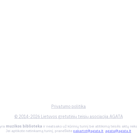
Privatumo politika
© 2014-2026 Lietuvos gretutinių teisių asociacija AGATA
 yra
muzikos biblioteka
ir neatsako už kūrinių turinį bei atitikimą teisės aktų re
Jei aptikote netinkamą turinį, praneškite
pakartot@agata.lt
,
agata@agata.lt