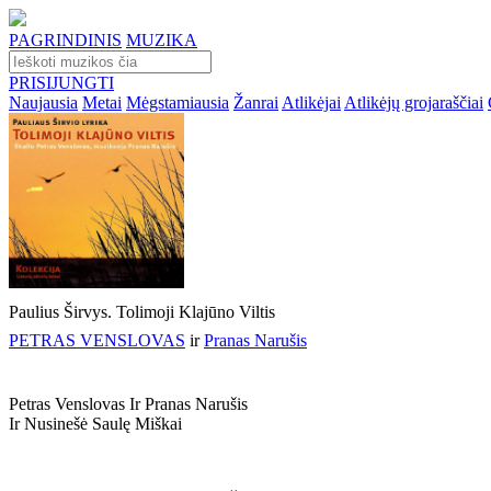
PAGRINDINIS
MUZIKA
PRISIJUNGTI
Naujausia
Metai
Mėgstamiausia
Žanrai
Atlikėjai
Atlikėjų grojaraščiai
Paulius Širvys. Tolimoji Klajūno Viltis
PETRAS VENSLOVAS
ir
Pranas Narušis
Petras Venslovas Ir Pranas Narušis
Ir Nusinešė Saulę Miškai