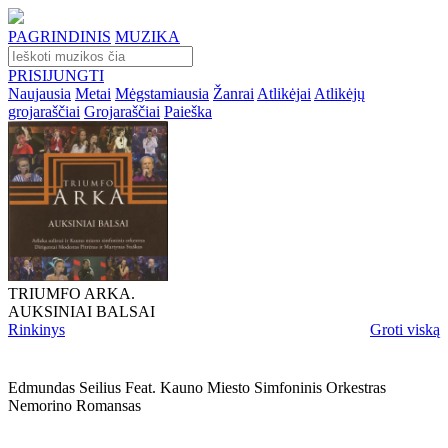
PAGRINDINIS
MUZIKA
PRISIJUNGTI
Naujausia
Metai
Mėgstamiausia
Žanrai
Atlikėjai
Atlikėjų
grojaraščiai
Grojaraščiai
Paieška
TRIUMFO ARKA.
AUKSINIAI BALSAI
Rinkinys
Groti viską
Edmundas Seilius Feat. Kauno Miesto Simfoninis Orkestras
Nemorino Romansas