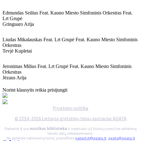
Edmundas Seilius Feat. Kauno Miesto Simfoninis Orkestras Feat.
Lrt Grupė
Gringuaro Arija
Liudas Mikalauskas Feat. Lrt Grupė Feat. Kauno Miesto Simfoninis
Orkestras
Tevjė Kupletai
Jeronimas Milius Feat. Lrt Grupė Feat. Kauno Miesto Simfoninis
Orkestras
Jėzaus Arija
Norint klausytis reikia prisijungti
Privatumo politika
© 2014-2026 Lietuvos gretutinių teisių asociacija AGATA
Pakartot.lt yra
muzikos biblioteka
ir neatsako už kūrinių turinį bei atitikimą
teisės aktų reikalavimams.
Jei aptikote netinkamą turinį, praneškite
pakartot@agata.lt
,
agata@agata.lt