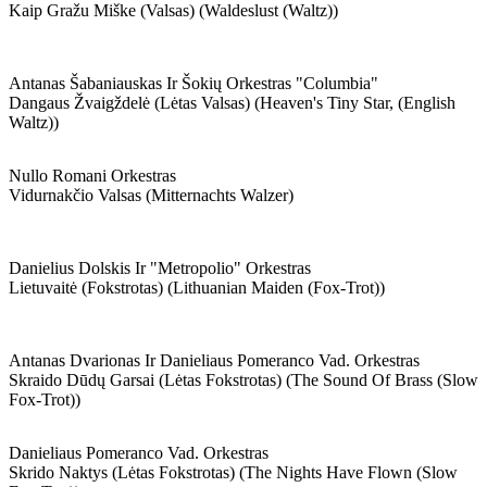
Kaip Gražu Miške (valsas) (waldeslust (waltz))
Antanas Šabaniauskas Ir Šokių Orkestras "columbia"
Dangaus Žvaigždelė (lėtas Valsas) (heaven's Tiny Star, (english
Waltz))
Nullo Romani Orkestras
Vidurnakčio Valsas (mitternachts Walzer)
Danielius Dolskis Ir "metropolio" Orkestras
Lietuvaitė (fokstrotas) (lithuanian Maiden (fox-Trot))
Antanas Dvarionas Ir Danieliaus Pomeranco Vad. Orkestras
Skraido Dūdų Garsai (lėtas Fokstrotas) (the Sound Of Brass (slow
Fox-Trot))
Danieliaus Pomeranco Vad. Orkestras
Skrido Naktys (lėtas Fokstrotas) (the Nights Have Flown (slow