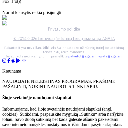
Fox-Trot))
Norint klausytis reikia prisijungti
Privatumo politika
© 2014-2026 Lietuvos gretutinių teisių asociacija AGATA
Pakartot.lt yra
muzikos biblioteka
ir neatsako už kūrinių turinį bei atitikimą
teisės aktų reikalavimams.
Jei aptikote netinkamą turinį, praneškite
pakartot@agata.lt
,
agata@agata.lt
Kraunama
NAUDOJATE NELEISTINAS PROGRAMAS, PRAŠOME
PAŠALINTI, NORINT NAUDOTIS TINKLAPIU.
Šioje svetainėje naudojami slapukai
Informuojame, kad šioje svetainėje naudojami slapukai (angl.
cookies). Sutikdami, paspauskite mygtuką „Sutinku“ arba naršykite
toliau. Savo duotą sutikimą bet kada galėsite atšaukti pakeisdami
savo interneto naršyklės nustatymus ir ištrindami įrašytus slapukus.