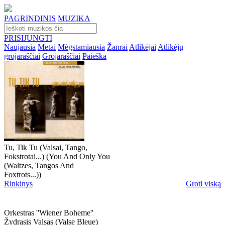
PAGRINDINIS
MUZIKA
PRISIJUNGTI
Naujausia
Metai
Mėgstamiausia
Žanrai
Atlikėjai
Atlikėjų
grojaraščiai
Grojaraščiai
Paieška
Tu, Tik Tu (Valsai, Tango,
Fokstrotai...) (You And Only You
(Waltzes, Tangos And
Foxtrots...))
Rinkinys
Groti viską
Orkestras ''wiener Boheme''
Žydrasis Valsas (valse Bleue)