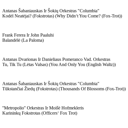
Antanas Šabaniauskas Ir Šokių Orkestras "columbia"
Kodėl Neatėjai? (fokstrotas) (why Didn‘t You Come? (fox-Trot))
Frank Ferera Ir John Paaluhi
Balandėlė (la Paloma)
Antanas Dvarionas Ir Danieliaus Pomeranco Vad. Orkestras
Tu, Tik Tu (lėtas Valsas) (you And Only You (english Waltz))
Antanas Šabaniauskas Ir Šokių Orkestras "columbia"
Tūkstančiai Žiedų (fokstrotas) (thousands Of Blossoms (fox-Trot))
''metropolio'' Orkestras Ir Moišė Hofmekleris
Karininkų Fokstrotas (officers‘ Fox Trot)