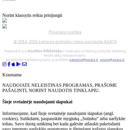
Norint klausytis reikia prisijungti
Privatumo politika
© 2014-2026 Lietuvos gretutinių teisių asociacija AGATA
Pakartot.lt yra
muzikos biblioteka
ir neatsako už kūrinių turinį bei atitikimą
teisės aktų reikalavimams.
Jei aptikote netinkamą turinį, praneškite
pakartot@agata.lt
,
agata@agata.lt
Kraunama
NAUDOJATE NELEISTINAS PROGRAMAS, PRAŠOME
PAŠALINTI, NORINT NAUDOTIS TINKLAPIU.
Šioje svetainėje naudojami slapukai
Informuojame, kad šioje svetainėje naudojami slapukai (angl.
cookies). Sutikdami, paspauskite mygtuką „Sutinku“ arba naršykite
toliau. Savo duotą sutikimą bet kada galėsite atšaukti pakeisdami
savo interneto naršyklės nustatymus ir ištrindami įrašytus slapukus.