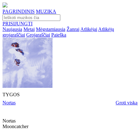
PAGRINDINIS
MUZIKA
PRISIJUNGTI
Naujausia
Metai
Mėgstamiausia
Žanrai
Atlikėjai
Atlikėjų
grojaraščiai
Grojaraščiai
Paieška
TYGOS
Nortas
Groti viską
Nortas
Mooncatcher