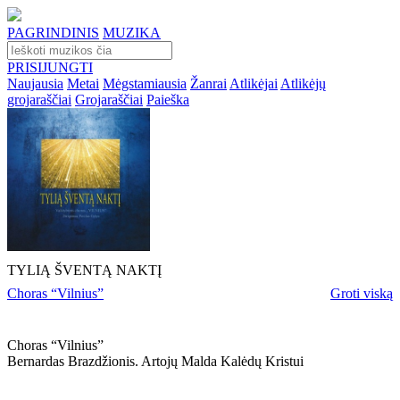
PAGRINDINIS
MUZIKA
PRISIJUNGTI
Naujausia
Metai
Mėgstamiausia
Žanrai
Atlikėjai
Atlikėjų
grojaraščiai
Grojaraščiai
Paieška
TYLIĄ ŠVENTĄ NAKTĮ
Choras “Vilnius”
Groti viską
Choras “vilnius”
Bernardas Brazdžionis. Artojų Malda Kalėdų Kristui