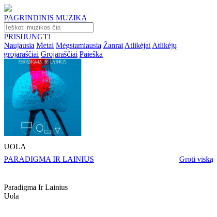
PAGRINDINIS
MUZIKA
PRISIJUNGTI
Naujausia
Metai
Mėgstamiausia
Žanrai
Atlikėjai
Atlikėjų
grojaraščiai
Grojaraščiai
Paieška
UOLA
PARADIGMA IR LAINIUS
Groti viską
Paradigma Ir Lainius
Uola