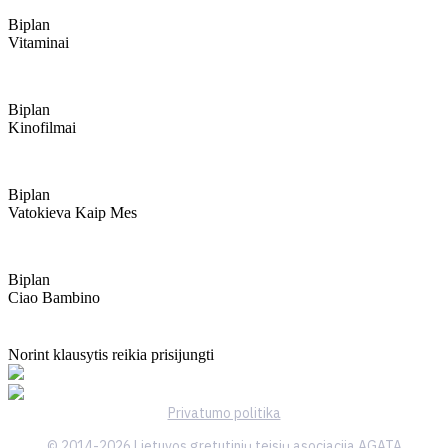
Biplan
Vitaminai
Biplan
Kinofilmai
Biplan
Vatokieva Kaip Mes
Biplan
Ciao Bambino
Norint klausytis reikia prisijungti
Privatumo politika
© 2014-2026 Lietuvos gretutinių teisių asociacija AGATA