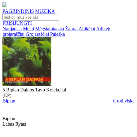
PAGRINDINIS
MUZIKA
PRISIJUNGTI
Naujausia
Metai
Mėgstamiausia
Žanrai
Atlikėjai
Atlikėjų
grojaraščiai
Grojaraščiai
Paieška
5 Biplan Dainos Tavo Kolekcijai
(EP)
Biplan
Groti viską
Biplan
Labas Rytas