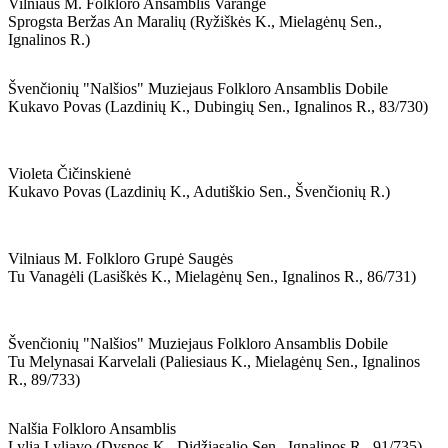
Vilniaus M. Folkloro Ansamblis Varangė
Sprogsta Beržas An Maralių (ryžiškės K., Mielagėnų Sen.,
Ignalinos R.)
Švenčionių "nalšios" Muziejaus Folkloro Ansamblis Dobile
Kukavo Povas (lazdinių K., Dubingių Sen., Ignalinos R., 83/730)
Violeta Čičinskienė
Kukavo Povas (lazdinių K., Adutiškio Sen., Švenčionių R.)
Vilniaus M. Folkloro Grupė Saugės
Tu Vanagėli (lasiškės K., Mielagėnų Sen., Ignalinos R., 86/731)
Švenčionių "nalšios" Muziejaus Folkloro Ansamblis Dobile
Tu Melynasai Karvelali (paliesiaus K., Mielagėnų Sen., Ignalinos
R., 89/733)
Nalšia Folkloro Ansamblis
Lylia Lyliavo (dysnos K., Didžiasalio Sen., Ignalinos R., 91/735)