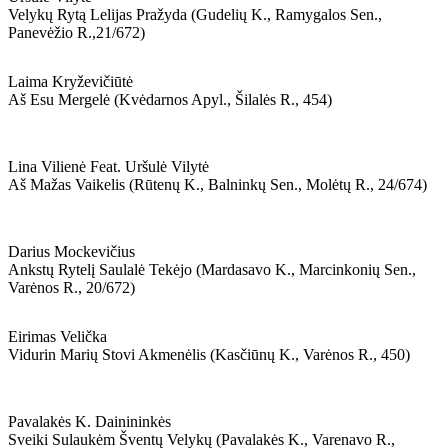
Velykų Rytą Lelijas Pražyda (gudelių K., Ramygalos Sen.,
Panevėžio R.,21/672)
Laima Kryževičiūtė
Aš Esu Mergelė (kvėdarnos Apyl., Šilalės R., 454)
Lina Vilienė Feat. Uršulė Vilytė
Aš Mažas Vaikelis (rūtenų K., Balninkų Sen., Molėtų R., 24/674)
Darius Mockevičius
Ankstų Rytelį Saulalė Tekėjo (mardasavo K., Marcinkonių Sen.,
Varėnos R., 20/672)
Eirimas Velička
Vidurin Marių Stovi Akmenėlis (kasčiūnų K., Varėnos R., 450)
Pavalakės K. Dainininkės
Sveiki Sulaukėm Šventų Velykų (pavalakės K., Varenavo R.,