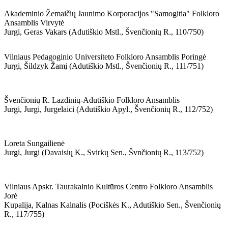
Akademinio Žemaičių Jaunimo Korporacijos "samogitia" Folkloro
Ansamblis Virvytė
Jurgi, Geras Vakars (adutiškio Mstl., Švenčionių R., 110/750)
Vilniaus Pedagoginio Universiteto Folkloro Ansamblis Poringė
Jurgi, Šildzyk Žamį (adutiškio Mstl., Švenčionių R., 111/751)
Švenčionių R. Lazdinių-Adutiškio Folkloro Ansamblis
Jurgi, Jurgi, Jurgelaici (adutiškio Apyl., Švenčionių R., 112/752)
Loreta Sungailienė
Jurgi, Jurgi (davaisių K., Svirkų Sen., Švnčionių R., 113/752)
Vilniaus Apskr. Taurakalnio Kultūros Centro Folkloro Ansamblis
Jorė
Kupalija, Kalnas Kalnalis (pociškės K., Adutiškio Sen., Švenčionių
R., 117/755)