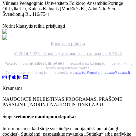
Vilniaus Pedagoginio Universiteto Folkloro Ansamblis Poringė
Oi Lylia Lia, Kalnas Kalnalis (mociškės K., Adutiškio Sen.,
Švenčionių R., 116/754)
Norint klausytis reikia prisijungti
Privatumo politika
© 2014-2026 Lietuvos gretutinių teisių asociacija AGATA
Pakartot.lt yra
muzikos biblioteka
ir neatsako už kūrinių turinį bei atitikimą
teisės aktų reikalavimams.
Jei aptikote netinkamą turinį, praneškite
pakartot@agata.lt
,
agata@agata.lt
Kraunama
NAUDOJATE NELEISTINAS PROGRAMAS, PRAŠOME
PAŠALINTI, NORINT NAUDOTIS TINKLAPIU.
Šioje svetainėje naudojami slapukai
Informuojame, kad šioje svetainėje naudojami slapukai (angl.
cookies). Sutikdami, paspauskite mygtuką „Sutinku“ arba naršykite