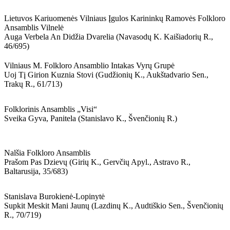
Lietuvos Kariuomenės Vilniaus Įgulos Karininkų Ramovės Folkloro
Ansamblis Vilnelė
Auga Verbela An Didžia Dvarelia (navasodų K. Kaišiadorių R.,
46/695)
Vilniaus M. Folkloro Ansamblio Intakas Vyrų Grupė
Uoj Tį Girion Kuznia Stovi (gudžionių K., Aukštadvario Sen.,
Trakų R., 61/713)
Folklorinis Ansamblis „visi“
Sveika Gyva, Panitela (stanislavo K., Švenčionių R.)
Nalšia Folkloro Ansamblis
Prašom Pas Dzievų (girių K., Gervčių Apyl., Astravo R.,
Baltarusija, 35/683)
Stanislava Burokienė-Lopinytė
Supkit Meskit Mani Jaunų (lazdinų K., Audtiškio Sen., Švenčionių
R., 70/719)