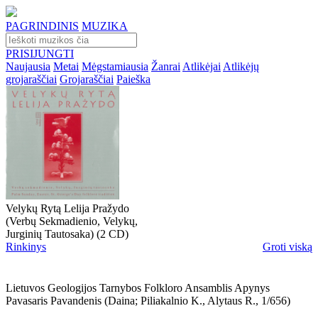
PAGRINDINIS
MUZIKA
PRISIJUNGTI
Naujausia
Metai
Mėgstamiausia
Žanrai
Atlikėjai
Atlikėjų
grojaraščiai
Grojaraščiai
Paieška
Velykų Rytą Lelija Pražydo
(Verbų Sekmadienio, Velykų,
Jurginių Tautosaka) (2 CD)
Rinkinys
Groti viską
Lietuvos Geologijos Tarnybos Folkloro Ansamblis Apynys
Pavasaris Pavandenis (daina; Piliakalnio K., Alytaus R., 1/656)