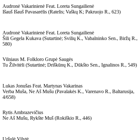
Audronė Vakarinienė Feat. Loreta Sungailienė
Išauš Išauš Pavasarėlis (ratelis; Vaškų K; Pakruojo R., 623)
Audronė Vakarinienė Feat. Loreta Sungailienė
Šili Gegela Kukava (sutartinė; Svilių K., Vabalninko Sen., Biržų R.,
580)
Vilniaus M. Folkloro Grupė Saugės
Tu Žilvitėli (sutartinė; Driškūnų K., Dūkšto Sen., Ignalinos R., 549)
Lukas Jonušas Feat. Martynas Vakarinas
Verba Muša, Ne Aš Mušu (pavalakės K., Varenavo R., Baltarusija,
4/658)
Rytis Ambrazevičius
Ne Aš Mušu, Rykšte Muš (rokiškio R., 446)
Uršulė Vilytė