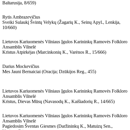
Baltarusija, 8/659)
Rytis Ambrazevičius
Sveiki Sulaukį Švintų Velykų (žagarių K., Seinų Apyl., Lenkija,
10/660)
Lietuvos Kariuomenės Vilniaus Įgulos Karininkų Ramovės Folkloro
Ansamblis Vilnelė
Kristus Atpirkėjas (marcinkonių K., Varėnos R., 15/666)
Darius Mockevičius
Mes Jauni Bernaiciai (oracija; Dzūkijos Reg., 455)
Lietuvos Kariuomenės Vilniaus Įgulos Karininkų Ramovės Folkloro
Ansamblis Vilnelė
Kristus, Dievas Mūsų (navasodų K., Kaišiadorių R., 14/665)
Lietuvos Kariuomenės Vilniaus Įgulos Karininkų Ramovės Folkloro
Ansamblis Vilnelė
Pagiedosim Šventas Giesmes (daržininkų K., Matuizų Sen.,