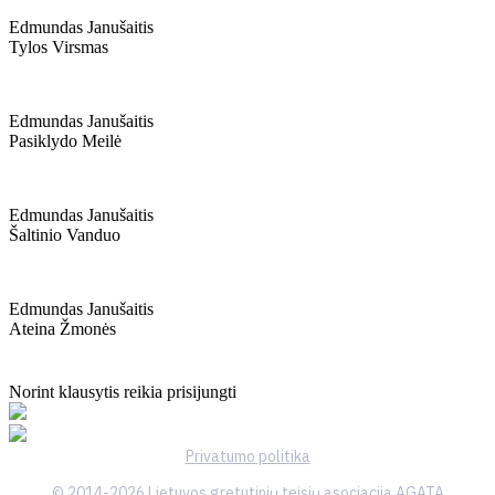
Edmundas Janušaitis
Tylos Virsmas
Edmundas Janušaitis
Pasiklydo Meilė
Edmundas Janušaitis
Šaltinio Vanduo
Edmundas Janušaitis
Ateina Žmonės
Norint klausytis reikia prisijungti
Privatumo politika
© 2014-2026 Lietuvos gretutinių teisių asociacija AGATA