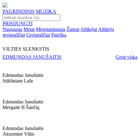
PAGRINDINIS
MUZIKA
PRISIJUNGTI
Naujausia
Metai
Mėgstamiausia
Žanrai
Atlikėjai
Atlikėjų
grojaraščiai
Grojaraščiai
Paieška
VILTIES SLENKSTIS
EDMUNDAS JANUŠAITIS
Groti viską
Edmundas Janušaitis
Stikliniam Laše
Edmundas Janušaitis
Mergaitė Iš Šančių
Edmundas Janušaitis
Aksominė Viltis