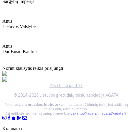
Sargybų Imperija
Antis
Lietuvos Valstybė
Antis
Dar Būsiu Kantrus
Norint klausytis reikia prisijungti
Privatumo politika
© 2014-2026 Lietuvos gretutinių teisių asociacija AGATA
Pakartot.lt yra
muzikos biblioteka
ir neatsako už kūrinių turinį bei atitikimą
teisės aktų reikalavimams.
Jei aptikote netinkamą turinį, praneškite
pakartot@agata.lt
,
agata@agata.lt
Kraunama