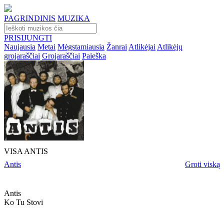
PAGRINDINIS
MUZIKA
PRISIJUNGTI
Naujausia
Metai
Mėgstamiausia
Žanrai
Atlikėjai
Atlikėjų
grojaraščiai
Grojaraščiai
Paieška
VISA ANTIS
Antis
Groti viską
Antis
Ko Tu Stovi