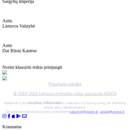
Sargybų Imperija
Antis
Lietuvos Valstybė
Antis
Dar Būsiu Kantrus
Norint klausytis reikia prisijungti
Privatumo politika
© 2014-2026 Lietuvos gretutinių teisių asociacija AGATA
Pakartot.lt yra
muzikos biblioteka
ir neatsako už kūrinių turinį bei atitikimą
teisės aktų reikalavimams.
Jei aptikote netinkamą turinį, praneškite
pakartot@agata.lt
,
agata@agata.lt
Kraunama