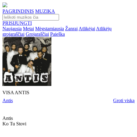
PAGRINDINIS
MUZIKA
PRISIJUNGTI
Naujausia
Metai
Mėgstamiausia
Žanrai
Atlikėjai
Atlikėjų
grojaraščiai
Grojaraščiai
Paieška
VISA ANTIS
Antis
Groti viską
Antis
Ko Tu Stovi