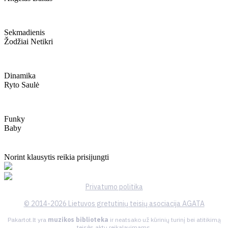
Sekmadienis
Žodžiai Netikri
Dinamika
Ryto Saulė
Funky
Baby
Norint klausytis reikia prisijungti
Privatumo politika
© 2014-2026 Lietuvos gretutinių teisių asociacija AGATA
Pakartot.lt yra
muzikos biblioteka
ir neatsako už kūrinių turinį bei atitikimą
teisės aktų reikalavimams.