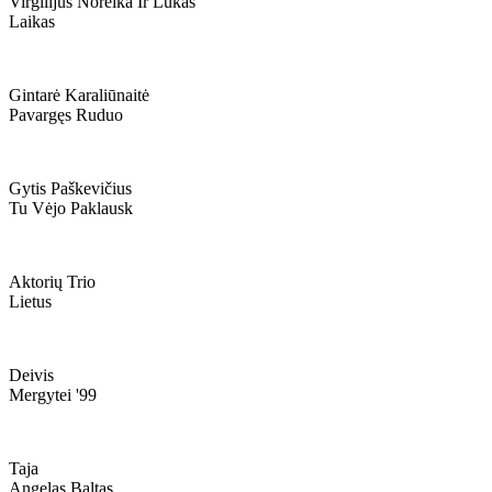
Virgilijus Noreika Ir Lukas
Laikas
Gintarė Karaliūnaitė
Pavargęs Ruduo
Gytis Paškevičius
Tu Vėjo Paklausk
Aktorių Trio
Lietus
Deivis
Mergytei '99
Taja
Angelas Baltas