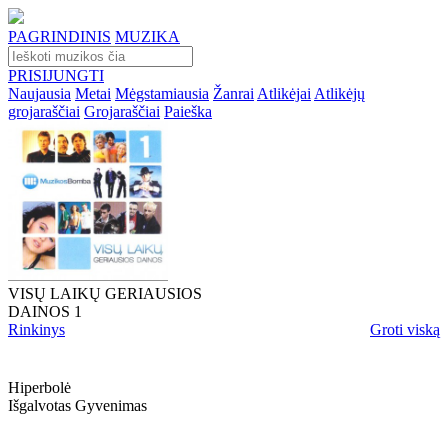
PAGRINDINIS
MUZIKA
PRISIJUNGTI
Naujausia
Metai
Mėgstamiausia
Žanrai
Atlikėjai
Atlikėjų
grojaraščiai
Grojaraščiai
Paieška
VISŲ LAIKŲ GERIAUSIOS
DAINOS 1
Rinkinys
Groti viską
Hiperbolė
Išgalvotas Gyvenimas