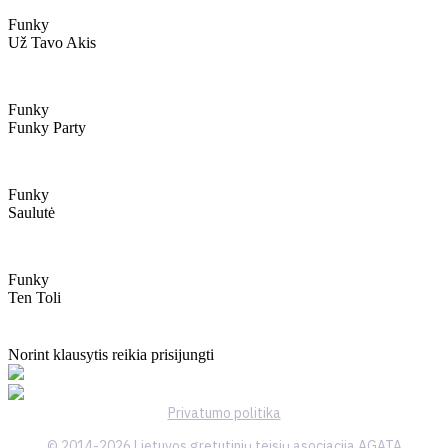
Funky
Už Tavo Akis
Funky
Funky Party
Funky
Saulutė
Funky
Ten Toli
Norint klausytis reikia prisijungti
Privatumo politika
© 2014-2026 Lietuvos gretutinių teisių asociacija AGATA