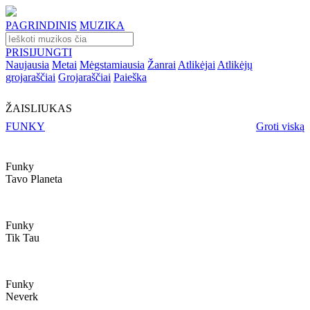
PAGRINDINIS
MUZIKA
PRISIJUNGTI
Naujausia
Metai
Mėgstamiausia
Žanrai
Atlikėjai
Atlikėjų
grojaraščiai
Grojaraščiai
Paieška
ŽAISLIUKAS
FUNKY
Groti viską
Funky
Tavo Planeta
Funky
Tik Tau
Funky
Neverk