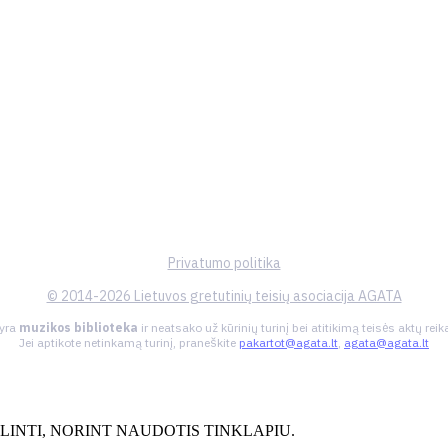
Privatumo politika
© 2014-2026 Lietuvos gretutinių teisių asociacija AGATA
 yra
muzikos biblioteka
ir neatsako už kūrinių turinį bei atitikimą teisės aktų re
Jei aptikote netinkamą turinį, praneškite
pakartot@agata.lt
,
agata@agata.lt
INTI, NORINT NAUDOTIS TINKLAPIU.