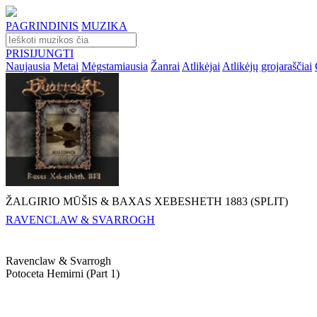
PAGRINDINIS
MUZIKA
PRISIJUNGTI
Naujausia
Metai
Mėgstamiausia
Žanrai
Atlikėjai
Atlikėjų grojaraščiai
ŽALGIRIO MŪŠIS & BAXAS XEBESHETH 1883 (SPLIT)
RAVENCLAW & SVARROGH
Ravenclaw & Svarrogh
Potoceta Hemirni (part 1)