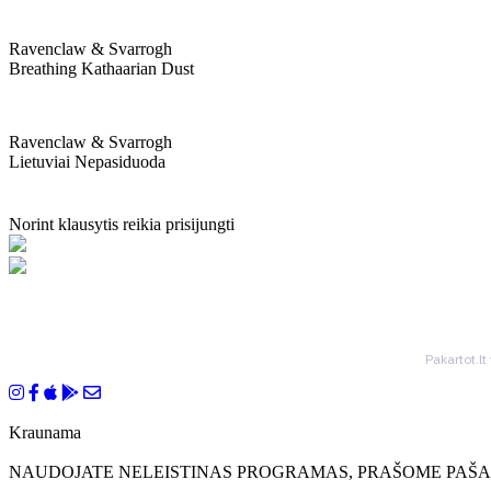
Ravenclaw & Svarrogh
Breathing Kathaarian Dust
Ravenclaw & Svarrogh
Lietuviai Nepasiduoda
Norint klausytis reikia prisijungti
Pakartot.lt
Kraunama
NAUDOJATE NELEISTINAS PROGRAMAS, PRAŠOME PAŠAL