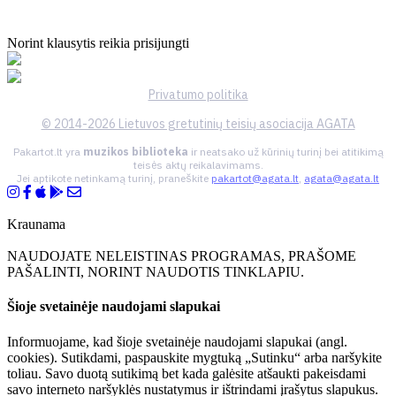
Norint klausytis reikia prisijungti
Privatumo politika
© 2014-2026 Lietuvos gretutinių teisių asociacija AGATA
Pakartot.lt yra
muzikos biblioteka
ir neatsako už kūrinių turinį bei atitikimą
teisės aktų reikalavimams.
Jei aptikote netinkamą turinį, praneškite
pakartot@agata.lt
,
agata@agata.lt
Kraunama
NAUDOJATE NELEISTINAS PROGRAMAS, PRAŠOME
PAŠALINTI, NORINT NAUDOTIS TINKLAPIU.
Šioje svetainėje naudojami slapukai
Informuojame, kad šioje svetainėje naudojami slapukai (angl.
cookies). Sutikdami, paspauskite mygtuką „Sutinku“ arba naršykite
toliau. Savo duotą sutikimą bet kada galėsite atšaukti pakeisdami
savo interneto naršyklės nustatymus ir ištrindami įrašytus slapukus.