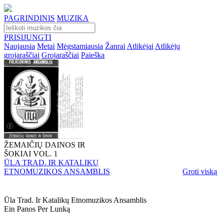
PAGRINDINIS
MUZIKA
PRISIJUNGTI
Naujausia
Metai
Mėgstamiausia
Žanrai
Atlikėjai
Atlikėjų
grojaraščiai
Grojaraščiai
Paieška
ŽEMAIČIŲ DAINOS IR
ŠOKIAI VOL. 1
ŪLA TRAD. IR KATALIKŲ
ETNOMUZIKOS ANSAMBLIS
Groti viską
Ūla Trad. Ir Katalikų Etnomuzikos Ansamblis
Ein Panos Per Lunką